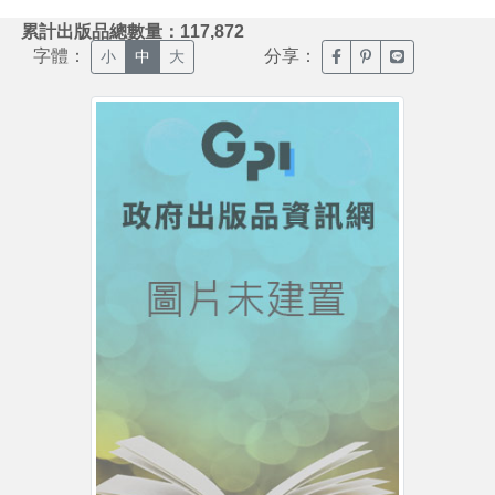
:::
累計出版品總數量：117,872
字體：
分享：
臉書分享(另開新視窗)
噗浪分享(另開新視
Line分享(另
小
中
大