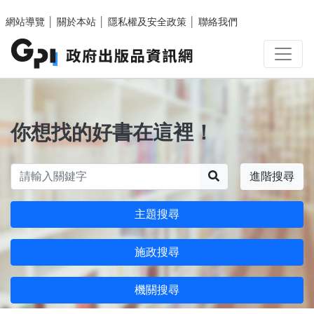
跳至主要內容區塊
網站導覽
│
關於本站
│
隱私權及安全政策
│
聯絡我們
你想找的好書在這裡！
搜尋
進階搜尋
主題搜尋
施政搜尋
機關搜尋