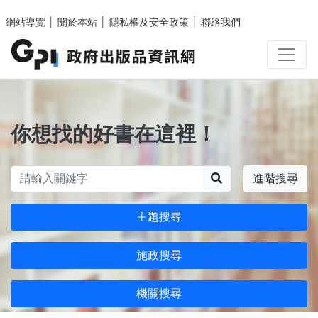
跳至主要內容區塊
網站導覽
│
關於本站
│
隱私權及安全政策
│
聯絡我們
你想找的好書在這裡！
搜尋
進階搜尋
主題搜尋
施政搜尋
機關搜尋