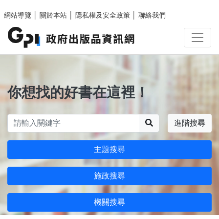
跳至主要內容區塊
網站導覽
│
關於本站
│
隱私權及安全政策
│
聯絡我們
你想找的好書在這裡！
搜尋
進階搜尋
主題搜尋
施政搜尋
機關搜尋