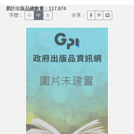
:::
累計出版品總數量：117,874
字體：
分享：
臉書分享(另開新視窗)
噗浪分享(另開新視
Line分享(另
小
中
大