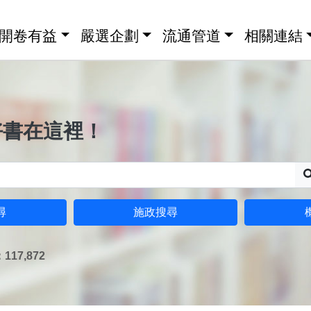
開卷有益
嚴選企劃
流通管道
相關連結
好書在這裡！
尋
施政搜尋
17,872