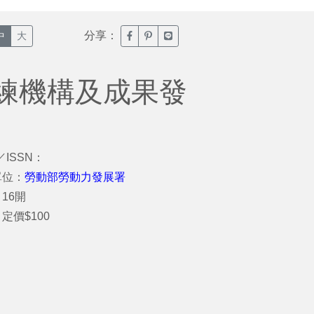
分享：
臉書分享(另開新視窗)
噗浪分享(另開新視窗)
Line分享(另開新視窗)
中
大
練機構及成果發
／ISSN：
單位：
勞動部勞動力發展署
16開
定價$100