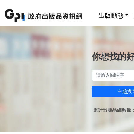
跳至主要內容區塊
:::
出版動態
你想找的
主題搜
累計出版品總數量：1