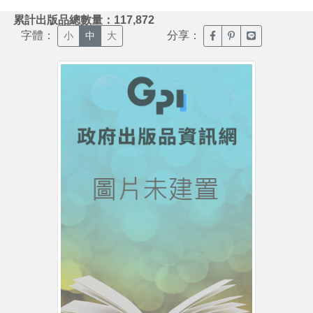
:::
累計出版品總數量：117,872
字體：
分享：
臉書分享(另開新視窗)
噗浪分享(另開新視
Line分享(另
小
中
大