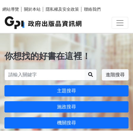
跳至主要內容區塊
網站導覽
│
關於本站
│
隱私權及安全政策
│
聯絡我們
你想找的好書在這裡！
搜尋
進階搜尋
主題搜尋
施政搜尋
機關搜尋