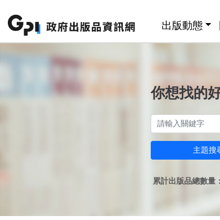
跳至主要內容區塊
:::
出版動態
你想找的
主題搜
累計出版品總數量：1