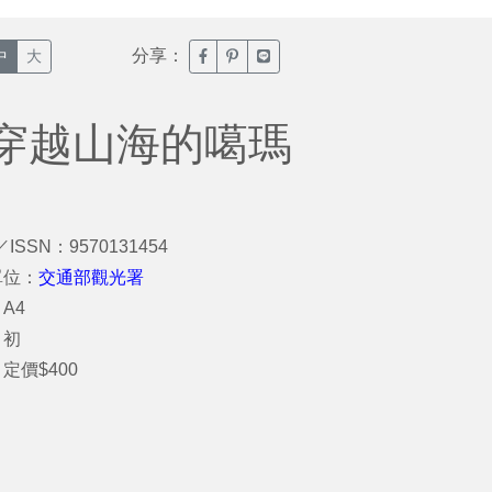
分享：
臉書分享(另開新視窗)
噗浪分享(另開新視窗)
Line分享(另開新視窗)
中
大
-穿越山海的噶瑪
／ISSN：9570131454
單位：
交通部觀光署
A4
：初
定價$400