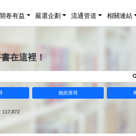
開卷有益
嚴選企劃
流通管道
相關連結
好書在這裡！
尋
施政搜尋
17,872