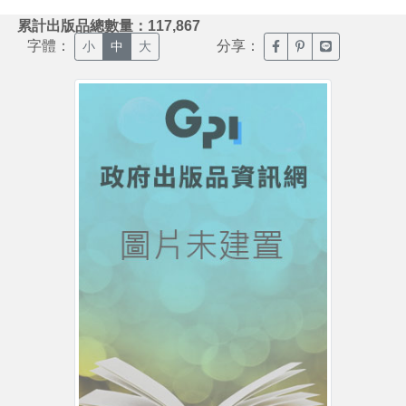
:::
累計出版品總數量：117,867
字體：
分享：
臉書分享(另開新視窗)
噗浪分享(另開新視
Line分享(另
小
中
大