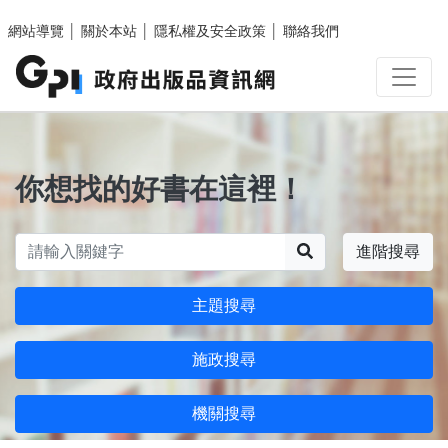
跳至主要內容區塊
網站導覽
│
關於本站
│
隱私權及安全政策
│
聯絡我們
你想找的好書在這裡！
搜尋
進階搜尋
主題搜尋
施政搜尋
機關搜尋