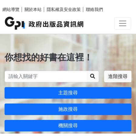
跳至主要內容區塊
網站導覽
│
關於本站
│
隱私權及安全政策
│
聯絡我們
你想找的好書在這裡！
搜尋
進階搜尋
主題搜尋
施政搜尋
機關搜尋