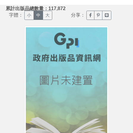
:::
累計出版品總數量：117,872
字體：
分享：
臉書分享(另開新視窗)
噗浪分享(另開新視
Line分享(另
小
中
大