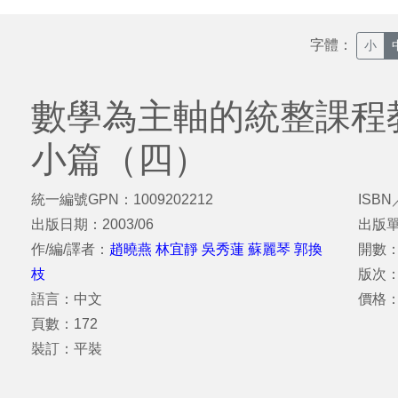
字體：
小
數學為主軸的統整課程
小篇（四）
統一編號GPN：1009202212
ISBN
出版日期：2003/06
出版
作/編/譯者：
趙曉燕 林宜靜 吳秀蓮 蘇麗琴 郭換
開數：
枝
版次：
語言：中文
價格：
頁數：172
裝訂：平裝