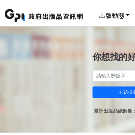
跳至主要內容區塊
:::
出版動態
你想找的
主題搜
累計出版品總數量：1