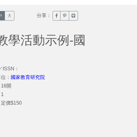
分享：
臉書分享(另開新視窗)
噗浪分享(另開新視窗)
Line分享(另開新視窗)
中
大
教學活動示例-國
／ISSN：
單位：
國家教育研究院
16開
1
定價$150