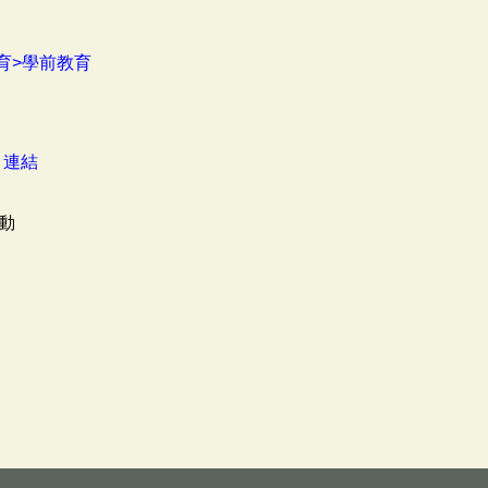
育>學前教育
：
連結
動