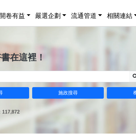
開卷有益
嚴選企劃
流通管道
相關連結
好書在這裡！
尋
施政搜尋
17,872