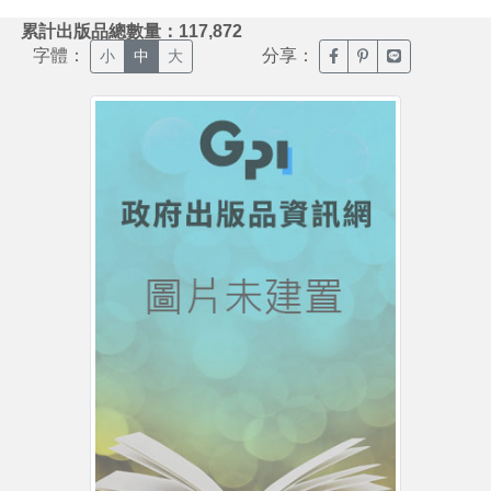
:::
累計出版品總數量：117,872
字體：
分享：
臉書分享(另開新視窗)
噗浪分享(另開新視
Line分享(另
小
中
大