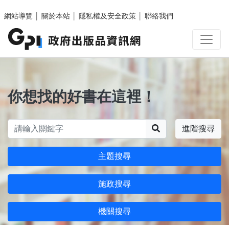
跳至主要內容區塊
網站導覽
│
關於本站
│
隱私權及安全政策
│
聯絡我們
你想找的好書在這裡！
搜尋
進階搜尋
主題搜尋
施政搜尋
機關搜尋