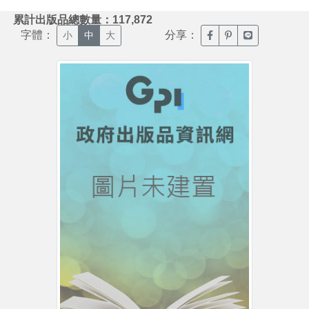
:::
累計出版品總數量：117,872
字體：
分享：
臉書分享(另開新視窗)
噗浪分享(另開新視
Line分享(另
小
中
大