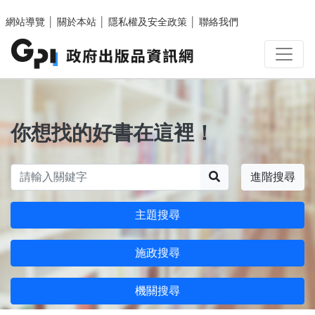
跳至主要內容區塊
網站導覽
│
關於本站
│
隱私權及安全政策
│
聯絡我們
你想找的好書在這裡！
搜尋
進階搜尋
主題搜尋
施政搜尋
機關搜尋