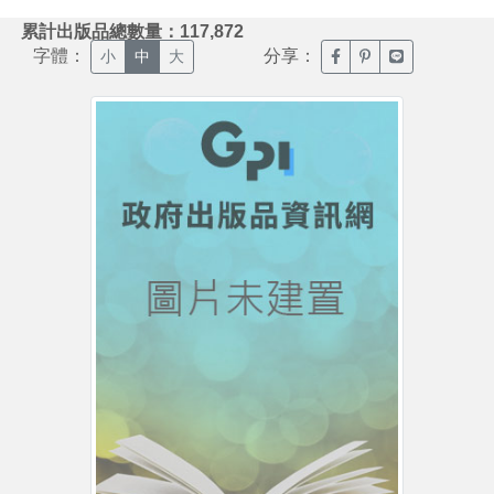
:::
累計出版品總數量：117,872
字體：
分享：
臉書分享(另開新視窗)
噗浪分享(另開新視
Line分享(另
小
中
大