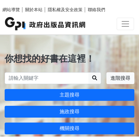
跳至主要內容區塊
網站導覽
│
關於本站
│
隱私權及安全政策
│
聯絡我們
你想找的好書在這裡！
搜尋
進階搜尋
主題搜尋
施政搜尋
機關搜尋