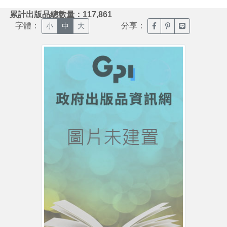
:::
累計出版品總數量：117,861
字體：
分享：
臉書分享(另開新視窗)
噗浪分享(另開新視
Line分享(另
小
中
大