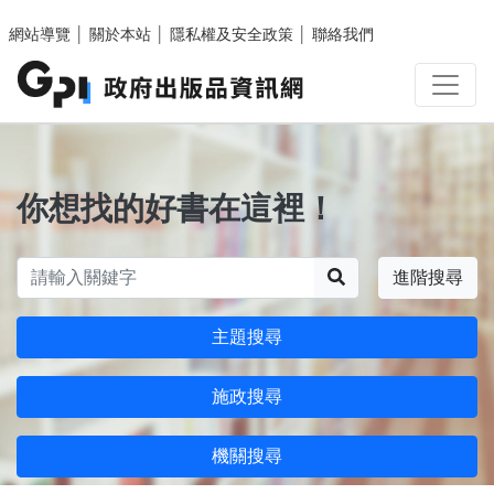
跳至主要內容區塊
網站導覽
│
關於本站
│
隱私權及安全政策
│
聯絡我們
你想找的好書在這裡！
搜尋
進階搜尋
主題搜尋
施政搜尋
機關搜尋