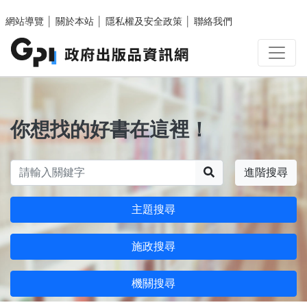
跳至主要內容區塊
網站導覽
│
關於本站
│
隱私權及安全政策
│
聯絡我們
你想找的好書在這裡！
搜尋
進階搜尋
主題搜尋
施政搜尋
機關搜尋