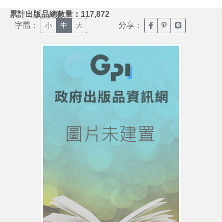
:::
累計出版品總數量：117,872
字體：
分享：
臉書分享(另開新視窗)
噗浪分享(另開新視
Line分享(另
小
中
大