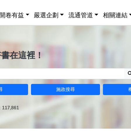
開卷有益
嚴選企劃
流通管道
相關連結
好書在這裡！
尋
施政搜尋
17,861