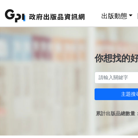
跳至主要內容區塊
:::
出版動態
你想找的
主題搜
累計出版品總數量：1