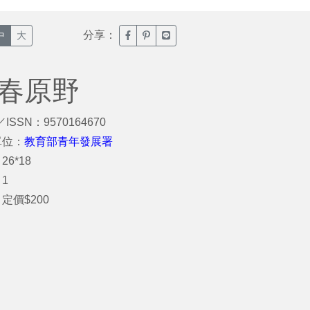
分享：
臉書分享(另開新視窗)
噗浪分享(另開新視窗)
Line分享(另開新視窗)
中
大
青春原野
／ISSN：9570164670
單位：
教育部青年發展署
26*18
1
定價$200