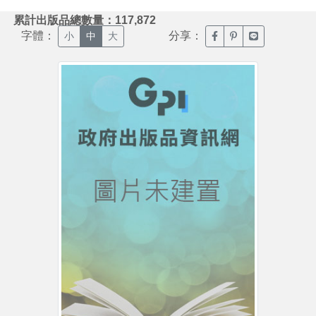
:::
累計出版品總數量：117,872
字體：
分享：
臉書分享(另開新視窗)
噗浪分享(另開新視
Line分享(另
小
中
大