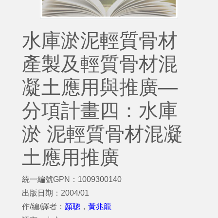
水庫淤泥輕質骨材
產製及輕質骨材混
凝土應用與推廣—
分項計畫四：水庫
淤 泥輕質骨材混凝
土應用推廣
統一編號GPN：1009300140
出版日期：2004/01
作/編/譯者：
顏聰
，
黃兆龍