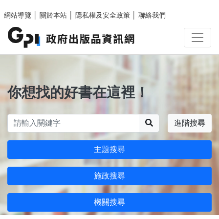
跳至主要內容區塊
網站導覽
│
關於本站
│
隱私權及安全政策
│
聯絡我們
你想找的好書在這裡！
搜尋
進階搜尋
主題搜尋
施政搜尋
機關搜尋