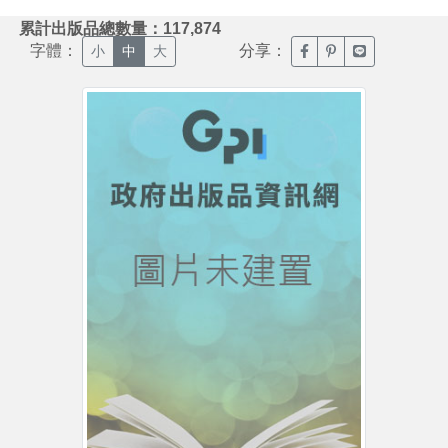
:::
累計出版品總數量：117,874
字體：
分享：
臉書分享(另開新視窗)
噗浪分享(另開新視
Line分享(另
小
中
大