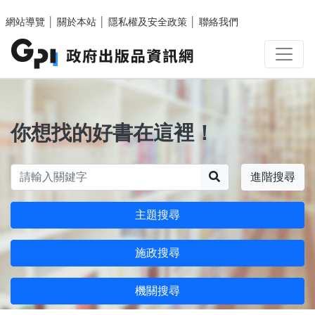
跳至主要內容區塊
網站導覽
│
關於本站
│
隱私權及安全政策
│
聯絡我們
你想找的好書在這裡！
搜尋
進階搜尋
主題搜尋
施政搜尋
機關搜尋