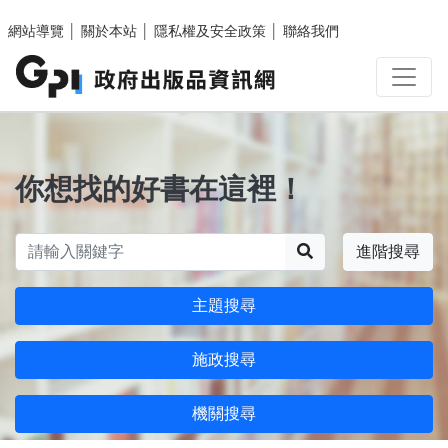
跳至主要內容區塊
網站導覽
│
關於本站
│
隱私權及安全政策
│
聯絡我們
你想找的好書在這裡！
搜尋
進階搜尋
主題搜尋
施政搜尋
機關搜尋