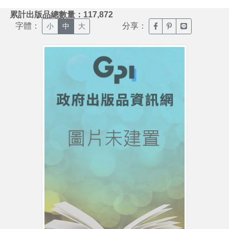
:::
累計出版品總數量：117,872
字體：
分享：
臉書分享(另開新視窗)
噗浪分享(另開新視
Line分享(另
小
中
大