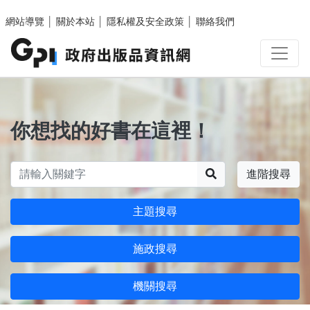
跳至主要內容區塊
網站導覽
│
關於本站
│
隱私權及安全政策
│
聯絡我們
你想找的好書在這裡！
搜尋
進階搜尋
主題搜尋
施政搜尋
機關搜尋