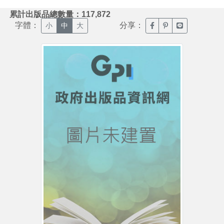
:::
累計出版品總數量：117,872
字體：
分享：
臉書分享(另開新視窗)
噗浪分享(另開新視
Line分享(另
小
中
大