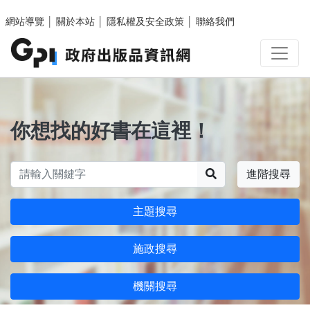
跳至主要內容區塊
網站導覽
│
關於本站
│
隱私權及安全政策
│
聯絡我們
你想找的好書在這裡！
搜尋
進階搜尋
主題搜尋
施政搜尋
機關搜尋