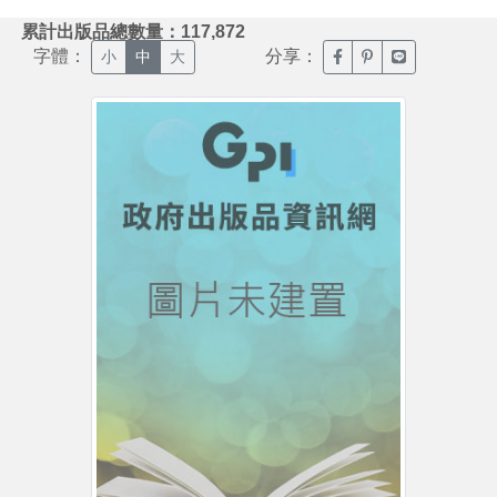
:::
累計出版品總數量：117,872
字體：
分享：
臉書分享(另開新視窗)
噗浪分享(另開新視
Line分享(另
小
中
大