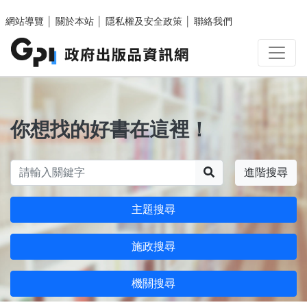
跳至主要內容區塊
網站導覽
│
關於本站
│
隱私權及安全政策
│
聯絡我們
你想找的好書在這裡！
搜尋
進階搜尋
主題搜尋
施政搜尋
機關搜尋