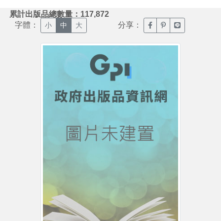
:::
累計出版品總數量：117,872
字體：
分享：
臉書分享(另開新視窗)
噗浪分享(另開新視
Line分享(另
小
中
大