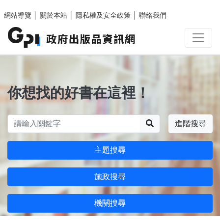
跳至主要內容區塊
網站導覽
│
關於本站
│
隱私權及安全政策
│
聯絡我們
你想找的好書在這裡！
搜尋
進階搜尋
主題搜尋
施政搜尋
機關搜尋