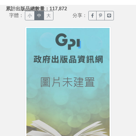
:::
累計出版品總數量：117,872
字體：
分享：
臉書分享(另開新視窗)
噗浪分享(另開新視
Line分享(另
小
中
大