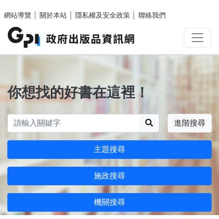
跳至主要內容區塊
網站導覽
│
關於本站
│
隱私權及安全政策
│
聯絡我們
你想找的好書在這裡！
搜尋
進階搜尋
主題搜尋
施政搜尋
機關搜尋