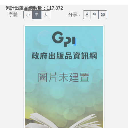
:::
累計出版品總數量：117,872
字體：
分享：
臉書分享(另開新視窗)
噗浪分享(另開新視
Line分享(另
小
中
大