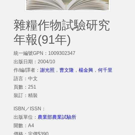
雜糧作物試驗研究
年報(91年)
統一編號GPN：1009302347
出版日期：2004/10
作/編/譯者：
謝光照
，
曹文隆
，
楊金興
，
何千里
語言：中文
頁數：251
裝訂：精裝
ISBN／ISSN：
出版單位：
農業部農業試驗所
開數：A4
價格：定價$390