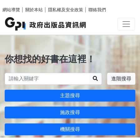
跳至主要內容區塊
網站導覽
│
關於本站
│
隱私權及安全政策
│
聯絡我們
你想找的好書在這裡！
搜尋
進階搜尋
主題搜尋
施政搜尋
機關搜尋