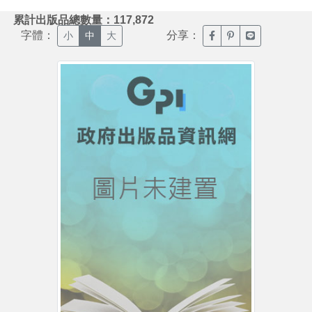
:::
累計出版品總數量：117,872
字體：
分享：
臉書分享(另開新視窗)
噗浪分享(另開新視
Line分享(另
小
中
大