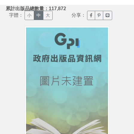
:::
累計出版品總數量：117,872
字體：
分享：
臉書分享(另開新視窗)
噗浪分享(另開新視
Line分享(另
小
中
大