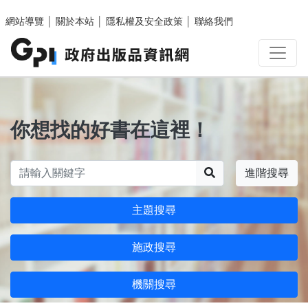
跳至主要內容區塊
網站導覽
│
關於本站
│
隱私權及安全政策
│
聯絡我們
你想找的好書在這裡！
搜尋
進階搜尋
主題搜尋
施政搜尋
機關搜尋