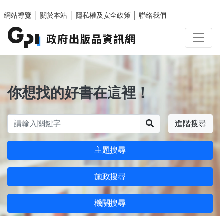
跳至主要內容區塊
網站導覽
│
關於本站
│
隱私權及安全政策
│
聯絡我們
你想找的好書在這裡！
搜尋
進階搜尋
主題搜尋
施政搜尋
機關搜尋