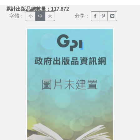
:::
累計出版品總數量：117,872
字體：
分享：
臉書分享(另開新視窗)
噗浪分享(另開新視
Line分享(另
小
中
大