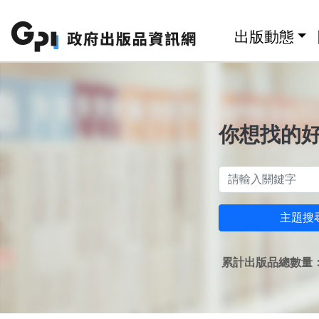
跳至主要內容區塊
:::
出版動態
你想找的
主題搜
累計出版品總數量：1