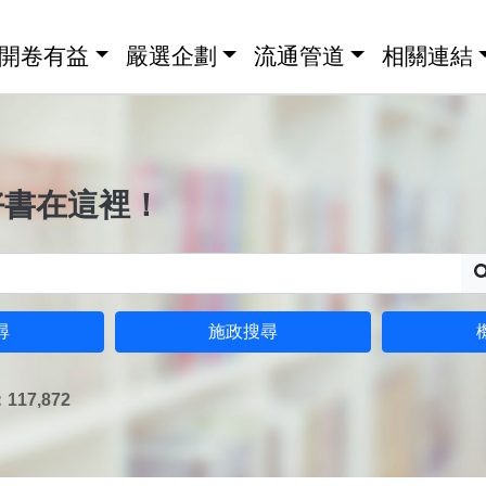
開卷有益
嚴選企劃
流通管道
相關連結
好書在這裡！
尋
施政搜尋
17,872