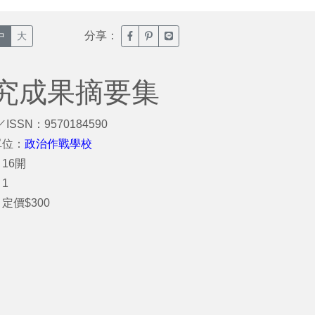
分享：
臉書分享(另開新視窗)
噗浪分享(另開新視窗)
Line分享(另開新視窗)
中
大
究成果摘要集
／ISSN：9570184590
單位：
政治作戰學校
16開
1
定價$300