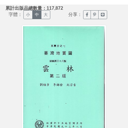
:::
累計出版品總數量：117,872
字體：
分享：
臉書分享(另開新視窗)
噗浪分享(另開新視
Line分享(另
小
中
大