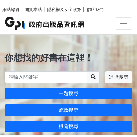
跳至主要內容區塊
網站導覽
│
關於本站
│
隱私權及安全政策
│
聯絡我們
你想找的好書在這裡！
搜尋
進階搜尋
主題搜尋
施政搜尋
機關搜尋