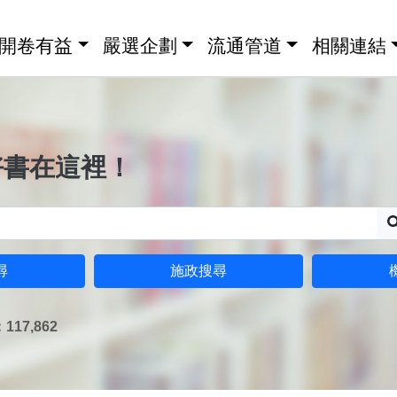
開卷有益
嚴選企劃
流通管道
相關連結
好書在這裡！
尋
施政搜尋
17,862