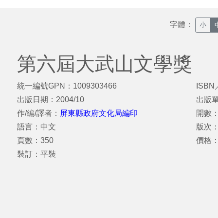
字體：
小
第六屆大武山文學獎
統一編號GPN：1009303466
ISBN
出版日期：2004/10
出版
作/編/譯者：
屏東縣政府文化局編印
開數：
語言：中文
版次
頁數：350
價格：
裝訂：平裝