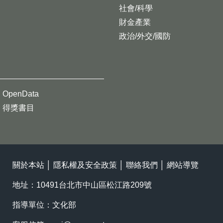
社會/科學
財金產業
政治/外交/國防
OpenData
得獎書目
關於本站
│
隱私權及安全政策
│
聯絡我們
│
網站導覽
地址：10491台北市中山區松江路209號
指導單位：文化部