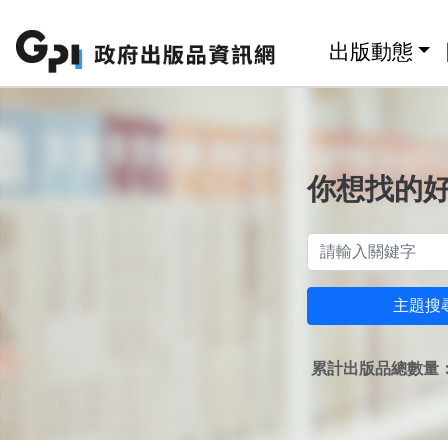
跳至主要內容區塊
:::
出版動態
你想找的
主題搜
累計出版品總數量：1