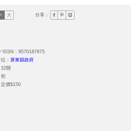
分享：
臉書分享(另開新視窗)
噗浪分享(另開新視窗)
Line分享(另開新視窗)
中
大
／ISSN：9570187875
單位：
屏東縣政府
32開
：初
定價$150