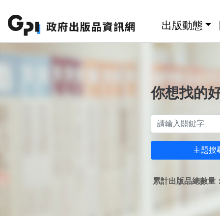
跳至主要內容區塊
:::
出版動態
你想找的
主題搜
累計出版品總數量：1