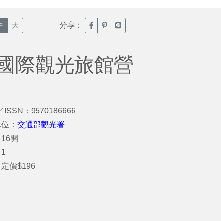
分享：
臉書分享(另開新視窗)
噗浪分享(另開新視窗)
Line分享(另開新視窗)
中
大
區國際觀光旅館營
／ISSN：9570186666
單位：
交通部觀光署
16開
1
定價$196