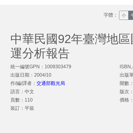
字體：
小
中華民國92年臺灣地
運分析報告
統一編號GPN：1009303479
ISBN
出版日期：2004/10
出版
作/編/譯者：
交通部觀光局
開數：
語言：中文
版次：
頁數：110
價格：
裝訂：平裝