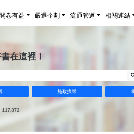
開卷有益
嚴選企劃
流通管道
相關連結
好書在這裡！
尋
施政搜尋
17,872