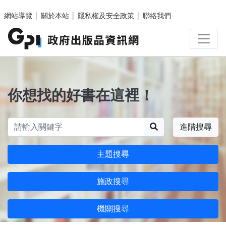
跳至主要內容區塊
網站導覽
│
關於本站
│
隱私權及安全政策
│
聯絡我們
你想找的好書在這裡！
搜尋
進階搜尋
主題搜尋
施政搜尋
機關搜尋