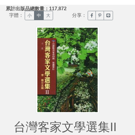
:::
累計出版品總數量：117,872
字體：
分享：
臉書分享(另開新視窗)
噗浪分享(另開新視
Line分享(另
小
中
大
台灣客家文學選集II