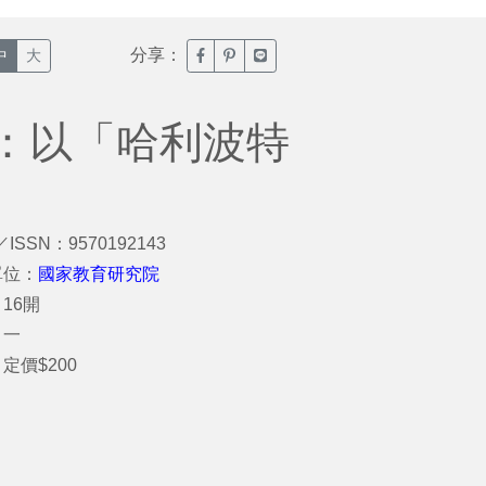
分享：
臉書分享(另開新視窗)
噗浪分享(另開新視窗)
Line分享(另開新視窗)
中
大
：以「哈利波特
／ISSN：9570192143
單位：
國家教育研究院
16開
：一
定價$200