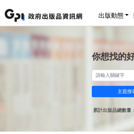
跳至主要內容區塊
:::
出版動態
你想找的
主題搜
累計出版品總數量：1