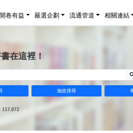
開卷有益
嚴選企劃
流通管道
相關連結
好書在這裡！
尋
施政搜尋
17,872