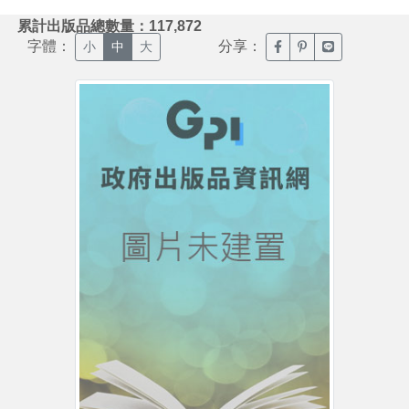
:::
累計出版品總數量：117,872
字體：
分享：
臉書分享(另開新視窗)
噗浪分享(另開新視
Line分享(另
小
中
大