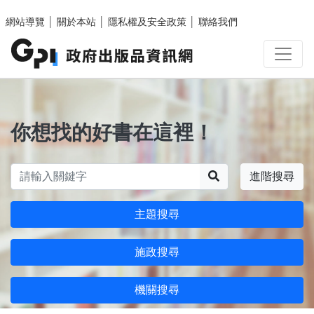
跳至主要內容區塊
網站導覽
│
關於本站
│
隱私權及安全政策
│
聯絡我們
你想找的好書在這裡！
搜尋
進階搜尋
主題搜尋
施政搜尋
機關搜尋