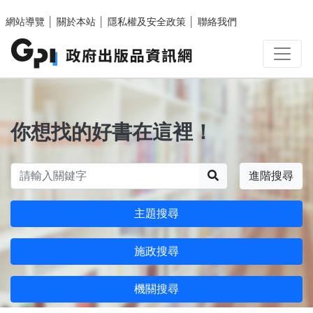
跳至主要內容區塊
網站導覽
│
關於本站
│
隱私權及安全政策
│
聯絡我們
你想找的好書在這裡！
搜尋
進階搜尋
主題搜尋
施政搜尋
機關搜尋