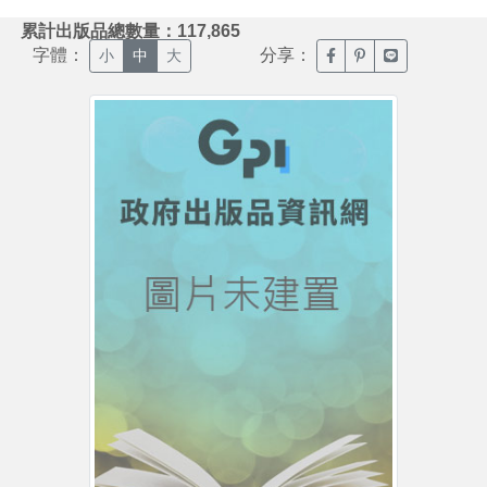
:::
累計出版品總數量：117,865
字體：
分享：
臉書分享(另開新視窗)
噗浪分享(另開新視
Line分享(另
小
中
大