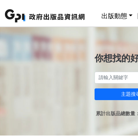
跳至主要內容區塊
:::
出版動態
你想找的
主題搜
累計出版品總數量：1