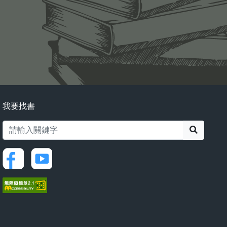
我要找書
搜尋