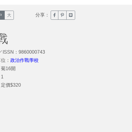
分享：
臉書分享(另開新視窗)
噗浪分享(另開新視窗)
Line分享(另開新視窗)
中
大
戰
／ISSN：9860000743
單位：
政治作戰學校
菊16開
1
定價$320