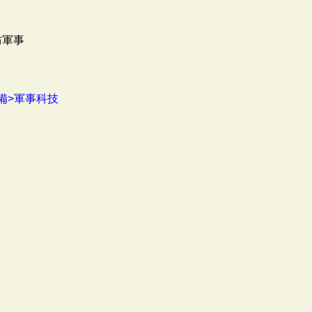
防軍事
備>軍事科技