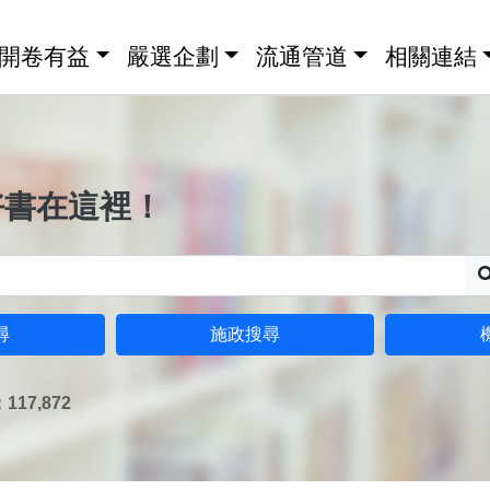
開卷有益
嚴選企劃
流通管道
相關連結
好書在這裡！
尋
施政搜尋
17,872