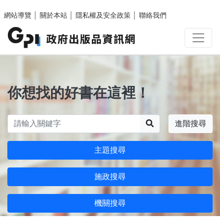
跳至主要內容區塊
網站導覽
│
關於本站
│
隱私權及安全政策
│
聯絡我們
你想找的好書在這裡！
搜尋
進階搜尋
主題搜尋
施政搜尋
機關搜尋