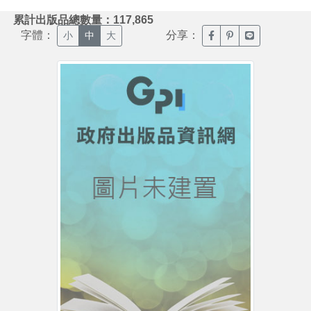
:::
累計出版品總數量：117,865
字體：
分享：
臉書分享(另開新視窗)
噗浪分享(另開新視
Line分享(另
小
中
大