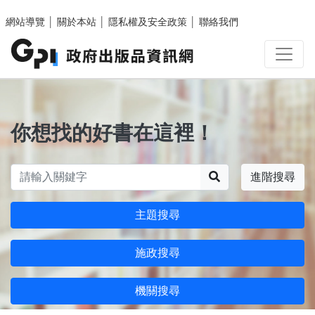
跳至主要內容區塊
網站導覽
│
關於本站
│
隱私權及安全政策
│
聯絡我們
你想找的好書在這裡！
搜尋
進階搜尋
主題搜尋
施政搜尋
機關搜尋