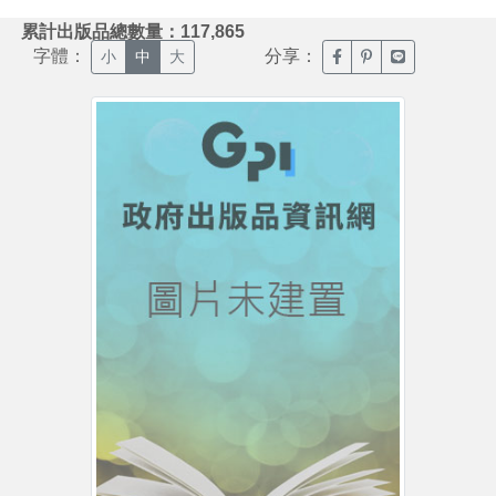
:::
累計出版品總數量：117,865
字體：
分享：
臉書分享(另開新視窗)
噗浪分享(另開新視
Line分享(另
小
中
大