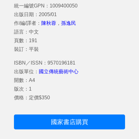
統一編號GPN：1009400050
出版日期：2005/01
作/編/譯者：
陳秋蓉
，
孫逸民
語言：中文
頁數：191
裝訂：平裝
ISBN／ISSN：9570196181
出版單位：
國立傳統藝術中心
開數：A4
版次：1
價格：定價$350
國家書店購買