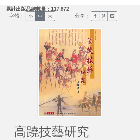
:::
累計出版品總數量：117,872
字體：
分享：
臉書分享(另開新視窗)
噗浪分享(另開新視
Line分享(另
小
中
大
高蹺技藝研究