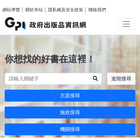
跳至主要內容區塊
網站導覽
│
關於本站
│
隱私權及安全政策
│
聯絡我們
你想找的好書在這裡！
搜尋
進階搜尋
主題搜尋
施政搜尋
機關搜尋