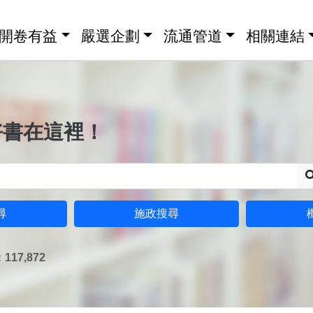
開卷有益
嚴選企劃
流通管道
相關連結
好書在這裡！
尋
施政搜尋
17,872