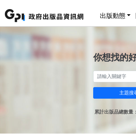
跳至主要內容區塊
:::
出版動態
你想找的
主題搜
累計出版品總數量：1