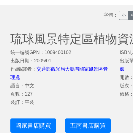
字體：
小
琉球風景特定區植物資
統一編號GPN：1009400102
ISBN
出版日期：2005/01
出版
作/編/譯者：
交通部觀光局大鵬灣國家風景區管
處
理處
開數：
語言：中文
版次
頁數：127
價格：
裝訂：平裝
國家書店購買
五南書店購買