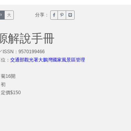
分享：
臉書分享(另開新視窗)
噗浪分享(另開新視窗)
Line分享(另開新視窗)
中
大
源解說手冊
／ISSN：9570199466
單位：
交通部觀光署大鵬灣國家風景區管理
菊16開
：初
定價$150