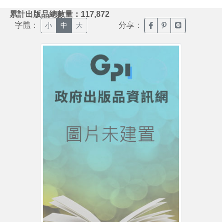
:::
累計出版品總數量：117,872
字體：
分享：
臉書分享(另開新視窗)
噗浪分享(另開新視
Line分享(另
小
中
大