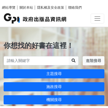
跳至主要內容區塊
網站導覽
│
關於本站
│
隱私權及安全政策
│
聯絡我們
你想找的好書在這裡！
搜尋
進階搜尋
主題搜尋
施政搜尋
機關搜尋