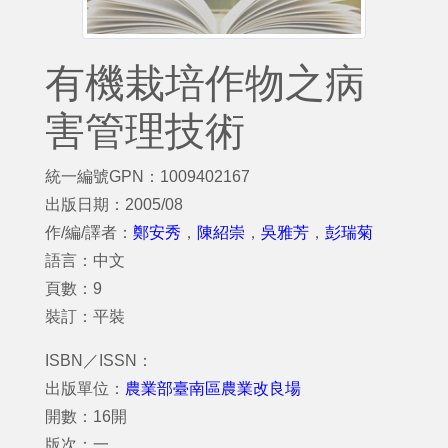
有機栽培作物之病
害管理技術
統一編號GPN：1009402167
出版日期：2005/08
作/編/譯者：
鄭安秀
，
陳紹崇
，
吳雅芳
，
彭瑞菊
語言：中文
頁數：9
裝訂：平裝
ISBN／ISSN：
出版單位：
農業部臺南區農業改良場
開數：16開
版次：一