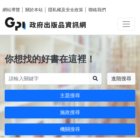
跳至主要內容區塊
網站導覽
│
關於本站
│
隱私權及安全政策
│
聯絡我們
你想找的好書在這裡！
搜尋
進階搜尋
主題搜尋
施政搜尋
機關搜尋