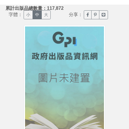
:::
累計出版品總數量：117,872
字體：
分享：
臉書分享(另開新視窗)
噗浪分享(另開新視
Line分享(另
小
中
大