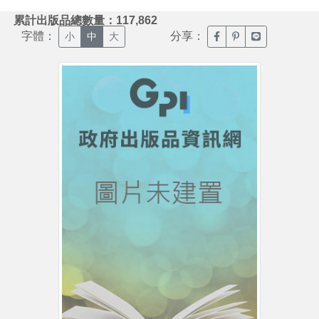
:::
累計出版品總數量：117,862
字體：
分享：
臉書分享(另開新視窗)
噗浪分享(另開新視
Line分享(另
小
中
大