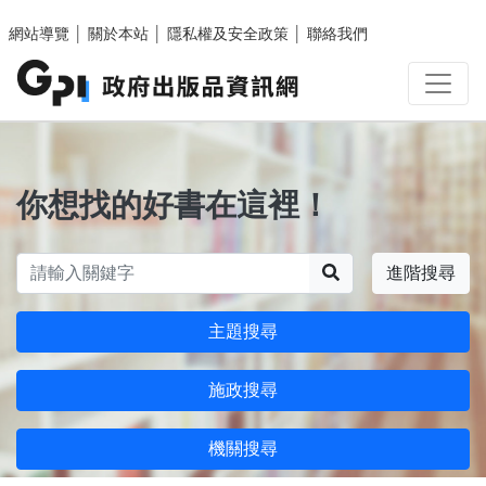
跳至主要內容區塊
網站導覽
│
關於本站
│
隱私權及安全政策
│
聯絡我們
你想找的好書在這裡！
搜尋
進階搜尋
主題搜尋
施政搜尋
機關搜尋