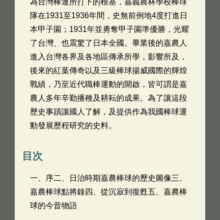
為台灣棒運所打下的根基，嘉義農林學校棒球
隊在1931至1936年間，史無前例地4度打進日
本甲子園；1931年並勇奪甲子園準優勝，光耀
了台灣、也震驚了日本全國。畢業後的嘉農人
進入台灣各界及各地區傳承所學，影響所及，
後來的紅葉傳奇以及三級棒球揚威國際的輝煌
戰績，乃至近代職棒運動的開啟，皆可謂是嘉
農人多年辛勤播種及耕耘的成果。為了讓這段
歷史事蹟讓國人了解，及提供作為我國棒球運
動發展歷程研究的史料。
目次
一、序二、日治時期嘉農棒球的歷史圖像三、
嘉農棒球點將錄四、從沉寂到復甦五、嘉農棒
球的今昔物語