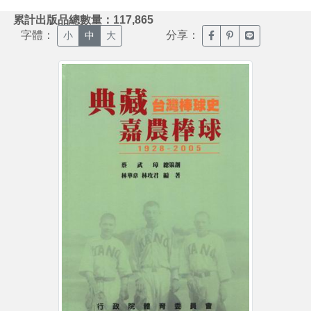
:::
累計出版品總數量：117,865
字體：
分享：
臉書分享(另開新視窗)
噗浪分享(另開新視
Line分享(另
小
中
大