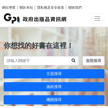
跳至主要內容區塊
網站導覽
│
關於本站
│
隱私權及安全政策
│
聯絡我們
你想找的好書在這裡！
搜尋
進階搜尋
主題搜尋
施政搜尋
機關搜尋