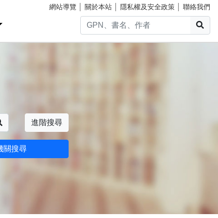
網站導覽
│
關於本站
│
隱私權及安全政策
│
聯絡我們
搜
搜尋
進階搜尋
機關搜尋