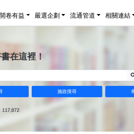
開卷有益
嚴選企劃
流通管道
相關連結
好書在這裡！
尋
施政搜尋
17,872