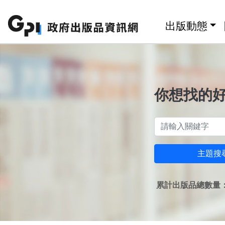
跳至主要內容區塊
:::
出版動態
你想找的
主題搜
累計出版品總數量：1