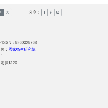
分享：
臉書分享(另開新視窗)
噗浪分享(另開新視窗)
Line分享(另開新視窗)
中
大
／ISSN：9860029768
單位：
國家衛生研究院
1
定價$120