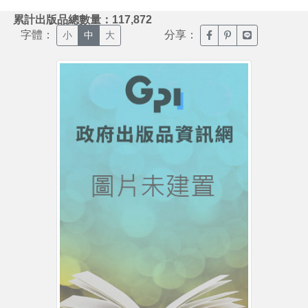
:::
累計出版品總數量：117,872
字體：
分享：
臉書分享(另開新視窗)
噗浪分享(另開新視
Line分享(另
小
中
大