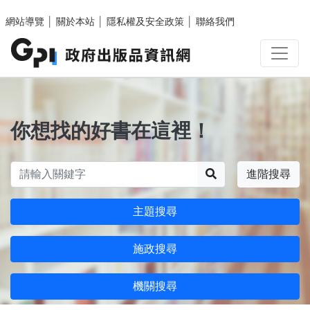
跳至主要內容區塊
網站導覽
│
關於本站
│
隱私權及安全政策
│
聯絡我們
你想找的好書在這裡！
搜尋
進階搜尋
主題搜尋
施政搜尋
機關搜尋