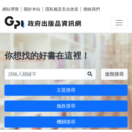
跳至主要內容區塊
網站導覽
│
關於本站
│
隱私權及安全政策
│
聯絡我們
你想找的好書在這裡！
搜尋
進階搜尋
主題搜尋
施政搜尋
機關搜尋