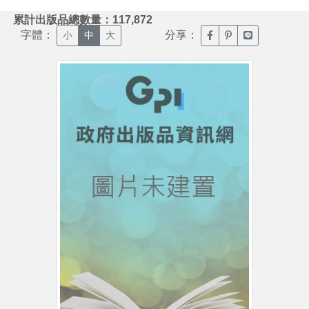
:::
累計出版品總數量：117,872
字體：
分享：
臉書分享(另開新視窗)
噗浪分享(另開新視
Line分享(另
小
中
大