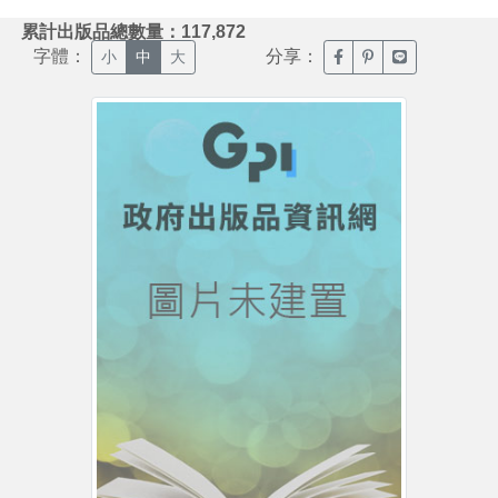
:::
累計出版品總數量：117,872
字體：
分享：
臉書分享(另開新視窗)
噗浪分享(另開新視
Line分享(另
小
中
大