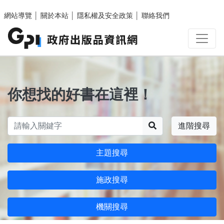
跳至主要內容區塊
網站導覽
│
關於本站
│
隱私權及安全政策
│
聯絡我們
你想找的好書在這裡！
搜尋
進階搜尋
主題搜尋
施政搜尋
機關搜尋