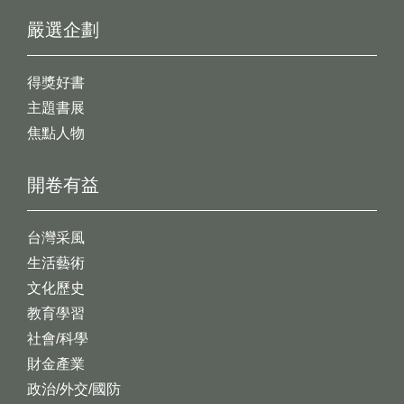
嚴選企劃
得獎好書
主題書展
焦點人物
開卷有益
台灣采風
生活藝術
文化歷史
教育學習
社會/科學
財金產業
政治/外交/國防