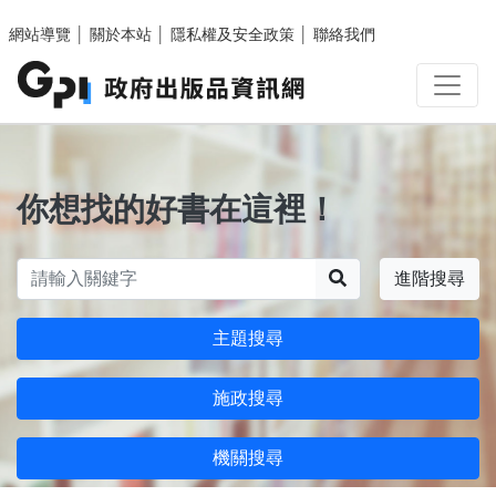
跳至主要內容區塊
網站導覽
│
關於本站
│
隱私權及安全政策
│
聯絡我們
你想找的好書在這裡！
搜尋
進階搜尋
主題搜尋
施政搜尋
機關搜尋