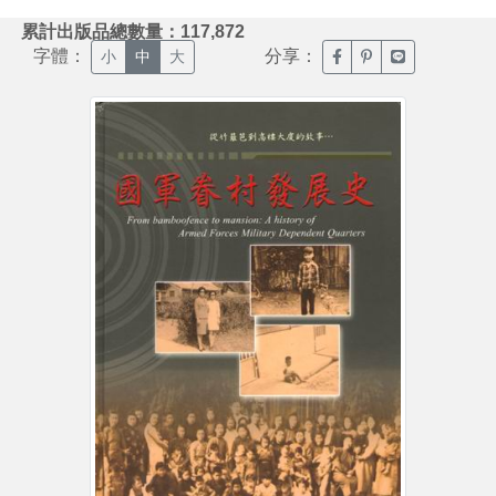
:::
累計出版品總數量：117,872
字體：
分享：
臉書分享(另開新視窗)
噗浪分享(另開新視
Line分享(另
小
中
大