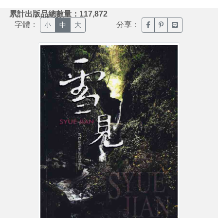
:::
累計出版品總數量：117,872
字體：
分享：
臉書分享(另開新視窗)
噗浪分享(另開新視
Line分享(另
小
中
大