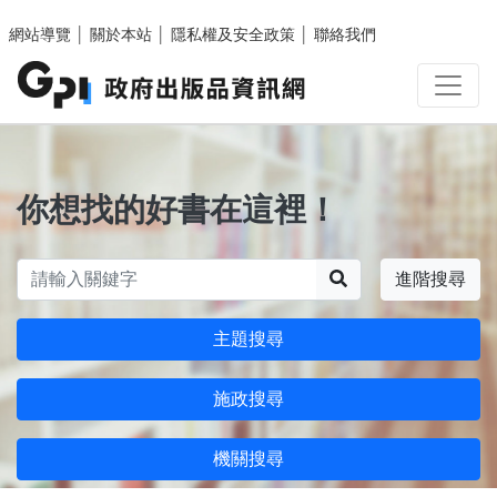
跳至主要內容區塊
網站導覽
│
關於本站
│
隱私權及安全政策
│
聯絡我們
你想找的好書在這裡！
搜尋
進階搜尋
主題搜尋
施政搜尋
機關搜尋