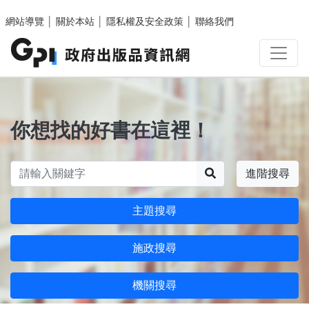
跳至主要內容區塊
網站導覽
│
關於本站
│
隱私權及安全政策
│
聯絡我們
你想找的好書在這裡！
搜尋
進階搜尋
主題搜尋
施政搜尋
機關搜尋