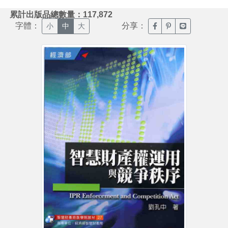
:::
累計出版品總數量：117,872
字體：
分享：
臉書分享(另開新視窗)
噗浪分享(另開新視
Line分享(另
小
中
大